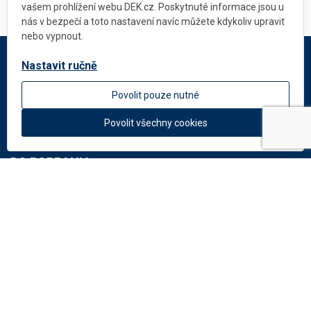
vašem prohlížení webu DEK.cz. Poskytnuté informace jsou u
nás v bezpečí a toto nastavení navíc můžete kdykoliv upravit
nebo vypnout.
Nastavit ručně
DEKMETAL
Povolit pouze nutné
O firmie
Aktualności
Povolit všechny cookies
DO POBRANIA
Dokumenty
Katalog: Systemy elewacyjne
Katalog: Perforacje
Potrzebujesz rady?
Napisz na:
info
@
dekmetal.
pl