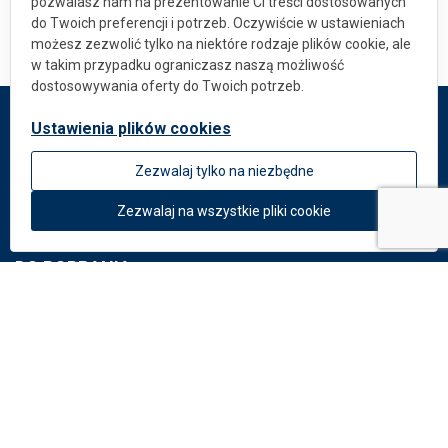
pozwalasz nam na prezentowanie Ci treści dostosowanych
do Twoich preferencji i potrzeb. Oczywiście w ustawieniach
możesz zezwolić tylko na niektóre rodzaje plików cookie, ale
w takim przypadku ograniczasz naszą możliwość
dostosowywania oferty do Twoich potrzeb.
Ustawienia plików cookies
DEKMETAL
Zezwalaj tylko na niezbędne
O firmie
Aktualności
Zezwalaj na wszystkie pliki cookie
DO POBRANIA
Dokumenty
Katalog: Systemy elewacyjne
Katalog: Perforacje
Potrzebujesz rady?