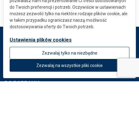
pozwalasz nam na prezentowanie Ci treści dostosowanych
do Twoich preferencji i potrzeb. Oczywiście w ustawieniach
możesz zezwolić tylko na niektóre rodzaje plików cookie, ale
w takim przypadku ograniczasz naszą możliwość
dostosowywania oferty do Twoich potrzeb.
Ustawienia plików cookies
DEKMETAL
Zezwalaj tylko na niezbędne
O firmie
Aktualności
Zezwalaj na wszystkie pliki cookie
DO POBRANIA
Dokumenty
Katalog: Systemy elewacyjne
Katalog: Perforacje
Potrzebujesz rady?