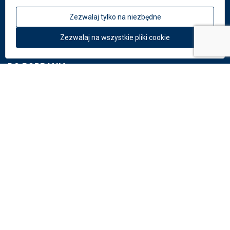
DEKMETAL
Zezwalaj tylko na niezbędne
O firmie
Aktualności
Zezwalaj na wszystkie pliki cookie
DO POBRANIA
Dokumenty
Katalog: Systemy elewacyjne
Katalog: Perforacje
Potrzebujesz rady?
Napisz na:
info
@
dekmetal.
pl
© 2026 DEK a.s.