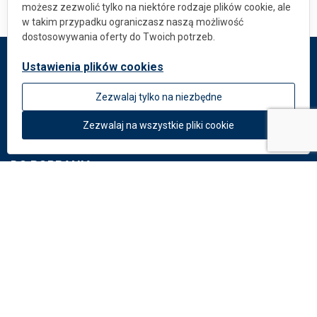
możesz zezwolić tylko na niektóre rodzaje plików cookie, ale
w takim przypadku ograniczasz naszą możliwość
dostosowywania oferty do Twoich potrzeb.
Ustawienia plików cookies
DEKMETAL
Zezwalaj tylko na niezbędne
O firmie
Aktualności
Zezwalaj na wszystkie pliki cookie
DO POBRANIA
Dokumenty
Katalog: Systemy elewacyjne
Katalog: Perforacje
Potrzebujesz rady?
Napisz na:
info
@
dekmetal.
pl