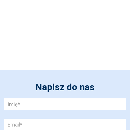
Roh budovy
fasádní kazeta
Napisz do nas