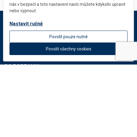
nás v bezpečí a toto nastavení navíc můžete kdykoliv upravit
nebo vypnout.
Nastavit ručně
DEKMETAL
Povolit pouze nutné
O firmie
Aktualności
Povolit všechny cookies
DO POBRANIA
Dokumenty
Katalog: Systemy elewacyjne
Katalog: Perforacje
Potrzebujesz rady?
Napisz na:
info
@
dekmetal.
pl