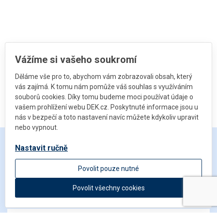
Vážíme si vašeho soukromí
Děláme vše pro to, abychom vám zobrazovali obsah, který
vás zajímá. K tomu nám pomůže váš souhlas s využíváním
souborů cookies. Díky tomu budeme moci používat údaje o
vašem prohlížení webu DEK.cz. Poskytnuté informace jsou u
nás v bezpečí a toto nastavení navíc můžete kdykoliv upravit
nebo vypnout.
Nastavit ručně
Napisz do nas
Povolit pouze nutné
Povolit všechny cookies